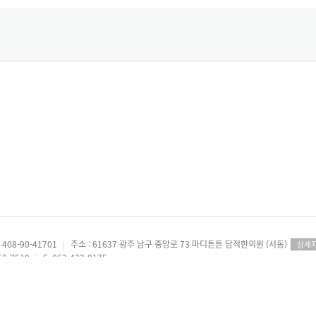
08-90-41701
|
주소 : 61637 광주 남구 중앙로 73 마디튼튼 담적한의원 (서동)
상세
68-7510
|
F. 062-433-0175