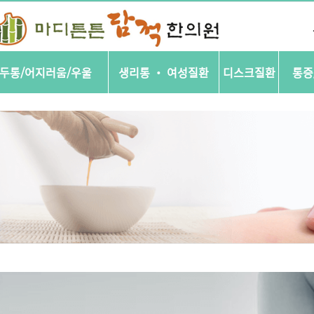
두통/어지러움/우울
생리통 ‧ 여성질환
디스크질환
통증
ㆍ
두통과 어지러움
ㆍ
생리통 ‧ 여성질환
ㆍ
목
ㆍ
통증
ㆍ
화병
ㆍ
허리
ㆍ
교통
ㆍ
불면증
ㆍ
우울불안장애 공황장애