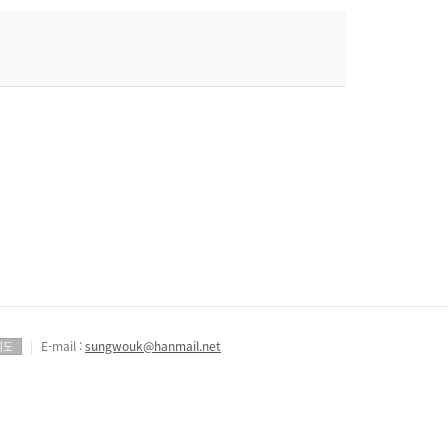
|
E-mail :
sungwouk@hanmail.net
지도