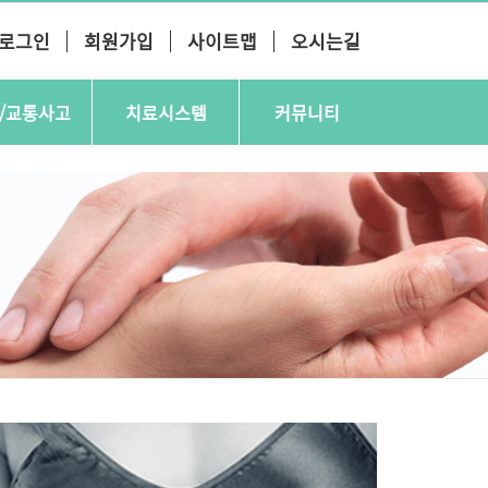
로그인
회원가입
사이트맵
오시는길
/교통사고
치료시스템
커뮤니티
 · 마비질환
ㆍ
담적치료
ㆍ
지역봉사활동
사고
ㆍ
아로마온열요법
ㆍ
방송자료
ㆍ
추나요법
ㆍ
치료후기