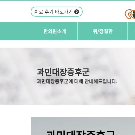
치료 후기 바로가기
한의원소개
위/장질환
ㆍ
담적치료한의원
ㆍ
역류성식도질환
ㆍ
의료진소개
ㆍ
기능성 소화불량
ㆍ
오시는길/진료시간
ㆍ
장상피화생
ㆍ
과민대장증후군
과민대장증후군
ㆍ
트림/구취
과민대장증후군에 대해 안내해드립니다.
ㆍ
위장관 자가면역질환